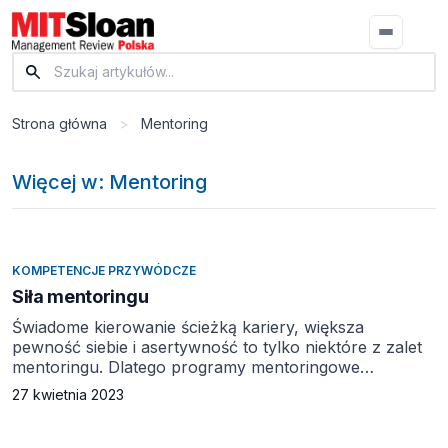
Strona główna
>
Mentoring
Więcej w: Mentoring
KOMPETENCJE PRZYWÓDCZE
Siła mentoringu
Świadome kierowanie ścieżką kariery, większa
pewność siebie i asertywność to tylko niektóre z zalet
mentoringu. Dlatego programy mentoringowe
odgrywają tak ważną rolę w procesie wspierania
27 kwietnia 2023
rozwoju kobiet w biznesie, zwłaszcza w branżach
zdominowanych przez mężczyzn. Kobiety na całym
świecie, w tym również w Polsce, stanowią