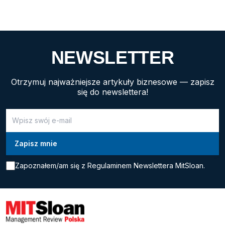
zdecydowaną mniejszość w zarządach i radach
nadzorczych przedsiębiorstw, pomimo nieustających
wysiłków mających na celu zwiększenie różnorodności
płciowej w najważniejszych organach spółek. […]
NEWSLETTER
Otrzymuj najważniejsze artykuły biznesowe — zapisz
się do newslettera!
Zapoznałem/am się z
Regulaminem Newslettera MitSloan.