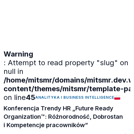
rozwoju organizacji. Konferencja rozpoczęła się od
inspirującego […]
Warning
: Attempt to read property "slug" on
null in
/home/mitsmr/domains/mitsmr.dev.we
content/themes/mitsmr/template-part
on line
45
ANALITYKA I BUSINESS INTELLIGENCE
Konferencja Trendy HR „Future Ready
Organization™: Różnorodność, Dobrostan
i Kompetencje pracowników”