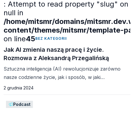
: Attempt to read property "slug" on
null in
/home/mitsmr/domains/mitsmr.dev.we
content/themes/mitsmr/template-part
on line
45
BEZ KATEGORII
Jak AI zmienia naszą pracę i życie.
Rozmowa z Aleksandrą Przegalińską
Sztuczna inteligencja (AI) rewolucjonizuje zarówno
nasze codzienne życie, jak i sposób, w jaki
funkcjonujemy świecie w biznesu. Aleksandra
2 grudnia 2024
Przegalińska, jedna z czołowych badaczek AI
w Polsce, przedstawia najważniejsze wyzwania
Podcast
i możliwości, jakie niesie ze sobą ta technologia,
i oferuje cenne wnioski dla liderów biznesu. AI jest
potężnym narzędziem, które może bardzo zwiększyć