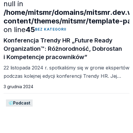
null in
/home/mitsmr/domains/mitsmr.dev.we
content/themes/mitsmr/template-part
on line
45
BEZ KATEGORII
Konferencja Trendy HR „Future Ready
Organization™: Różnorodność, Dobrostan
i Kompetencje pracowników”
22 listopada 2024 r. spotkaliśmy się w gronie ekspertów
podczas kolejnej edycji konferencji Trendy HR. Jej
motywem przewodnim była kultura organizacyjna na
3 grudnia 2024
miarę Future Ready Organization™, dobrostan
pracowników oraz system pracy i rozwoju oparty na
Podcast
pięciu pokoleniach pracowników. Nasi uczestnicy
otrzymali wiele praktycznych wskazówek i cennej
wiedzy na temat funkcjonowania oraz możliwości