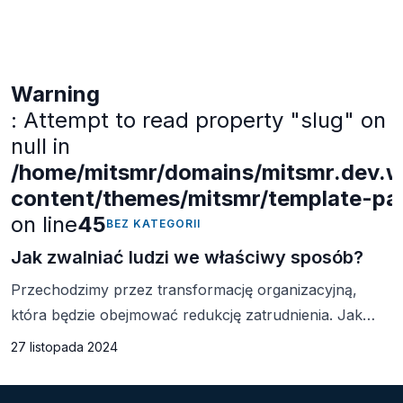
Warning
: Attempt to read property "slug" on
null in
/home/mitsmr/domains/mitsmr.dev.we
content/themes/mitsmr/template-part
on line
45
BEZ KATEGORII
Jak zwalniać ludzi we właściwy sposób?
Przechodzimy przez transformację organizacyjną,
która będzie obejmować redukcję zatrudnienia. Jak
możemy to zrobić szybko i efektywnie? Szybkie
27 listopada 2024
rozwiązywania trudnej sytuacji mogą być kuszące.
Liderzy mogą chcieć jednym cięciem rozwiązać