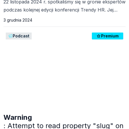
22 listopada 2024 r. spotkaliśmy się w gronie ekspertów
podczas kolejnej edycji konferencji Trendy HR. Jej
motywem przewodnim była kultura organizacyjna na
3 grudnia 2024
miarę Future Ready Organization™, dobrostan
pracowników oraz system pracy i rozwoju oparty na
Podcast
Premium
pięciu pokoleniach pracowników. Nasi uczestnicy
otrzymali wiele praktycznych wskazówek i cennej
wiedzy na temat funkcjonowania oraz możliwości
rozwoju organizacji.
Warning
: Attempt to read property "slug" on