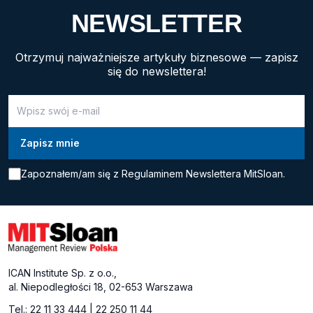
problem i ruszyć dalej. Jednak decyzje, które mają
NEWSLETTER
znaczący wpływ na życie pracowników, powinny być
przemyślane i podejmowane z empatią. Radykalne
Otrzymuj najważniejsze artykuły biznesowe — zapisz
zwolnienia mogą podważyć zaufanie pozostałych
się do newslettera!
pracowników i pozostawić ich w poczuciu
niepewności. Zwrócenie […]
Zapoznałem/am się z
Regulaminem Newslettera MitSloan.
ICAN Institute Sp. z o.o.,
al. Niepodległości 18, 02-653 Warszawa
Tel.:
22 11 33 444
|
22 250 11 44