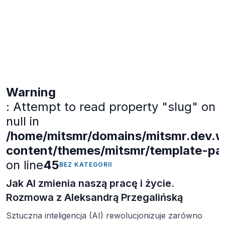
efektywność organizacji, jej wykorzystanie jednak
wymaga odpowiedzialności. Takie technologie jak
deepfake, […]
Warning
: Attempt to read property "slug" on
null in
/home/mitsmr/domains/mitsmr.dev.we
content/themes/mitsmr/template-part
on line
45
BEZ KATEGORII
Jak AI zmienia naszą pracę i życie.
Rozmowa z Aleksandrą Przegalińską
Sztuczna inteligencja (AI) rewolucjonizuje zarówno