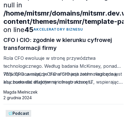
null in
/home/mitsmr/domains/mitsmr.dev.we
content/themes/mitsmr/template-part
on line
45
AKCELERATORY BIZNESU
CFO i CIO: zgodnie w kierunku cyfrowej
transformacji firmy
Rola CFO ewoluuje w stronę przywództwa
technologicznego. Według badania McKinsey, ponad
75% CFO uważa, że transformacja technologiczna jest
Współpraca między CFO a CIO jest zatem niezbędna,
kluczowa dla długoterminowego wzrostu
aby budować efektywną infrastrukturę IT, wspierającą
i efektywności firmy. CFO coraz częściej są
kluczowe procesy finansowe. Automatyzacja i analiza
Magda Mielniczek
współodpowiedzialni za wdrażanie technologii, które
danych, będące fundamentem obecnych trendów t
2 grudnia 2024
wspierają cyfryzację finansów.
Podcast