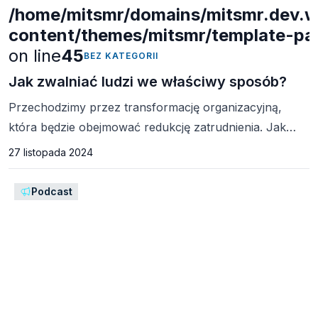
/home/mitsmr/domains/mitsmr.dev.we
content/themes/mitsmr/template-part
on line
45
BEZ KATEGORII
Jak zwalniać ludzi we właściwy sposób?
Przechodzimy przez transformację organizacyjną,
która będzie obejmować redukcję zatrudnienia. Jak
możemy to zrobić szybko i efektywnie? Szybkie
27 listopada 2024
rozwiązywania trudnej sytuacji mogą być kuszące.
Liderzy mogą chcieć jednym cięciem rozwiązać
Podcast
problem i ruszyć dalej. Jednak decyzje, które mają
znaczący wpływ na życie pracowników, powinny być
przemyślane i podejmowane z empatią. Radykalne
zwolnienia mogą podważyć zaufanie pozostałych
pracowników i pozostawić ich w poczuciu
niepewności. Zwrócenie […]