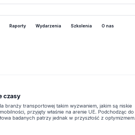
Raporty
Wydarzenia
Szkolenia
O nas
e czasy
la branży transportowej takim wyzwaniem, jakim są niskie
 mobilności, przyjęty właśnie na arenie UE. Podchodząc do
owa badanych patrzy jednak w przyszłość z optymizmem
przetrwać i rozwijać się w tych turbulentnych czasach? Nis
ilności to największe wyzwania stojące obecnie przed bra