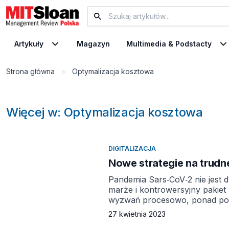
Artykuły
Magazyn
Multimedia & Podstacty
Strona główna
>
Optymalizacja kosztowa
Więcej w: Optymalizacja kosztowa
DIGITALIZACJA
Nowe strategie na trudn
Pandemia Sars‑CoV‑2 nie jest d
marże i kontrowersyjny pakiet
wyzwań procesowo, ponad poł
Jakie działania podejmują, by 
27 kwietnia 2023
marże, kryzys oraz pakiet mob