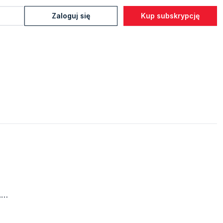
Zaloguj się
Kup subskrypcję
.
kie
nżą