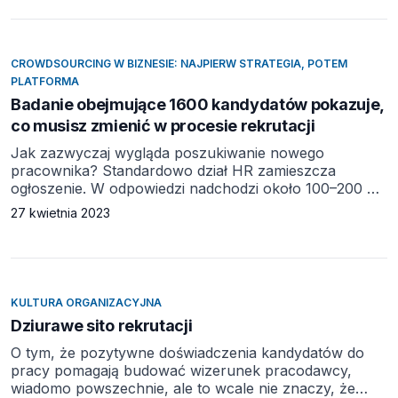
Grupa Progres od kilkunastu lat wspiera
przedsiębiorstwa w Polsce w zakresie pracy
tymczasowej, doradztwa biznesowego i szkoleń,
rekrutacji stałych, a także optymalizacji procesów
CROWDSOURCING W BIZNESIE: NAJPIERW STRATEGIA, POTEM
i kosztów zatrudnienia. Wychodzimy z założenia, że
PLATFORMA
tylko […]
Badanie obejmujące 1600 kandydatów pokazuje,
co musisz zmienić w procesie rekrutacji
Jak zazwyczaj wygląda poszukiwanie nowego
pracownika? Standardowo dział HR zamieszcza
ogłoszenie. W odpowiedzi nadchodzi około 100–200 CV
(w przypadku rekrutacji IT z reguły mniej niż 10).
27 kwietnia 2023
Zdecydowana większość z nich odpada zaraz po
przejrzeniu. Zostaje 6 kandydatów. Headhunterzy
z agencji zatrudnienia dosyłają kolejnych 3. Po
rozmowach, testach i negocjacjach oferta trafia do
najlepszego kandydata. Ten jednak odrzuca propozycję
KULTURA ORGANIZACYJNA
i wybiera pracę […]
Dziurawe sito rekrutacji
O tym, że pozytywne doświadczenia kandydatów do
pracy pomagają budować wizerunek pracodawcy,
wiadomo powszechnie, ale to wcale nie znaczy, że