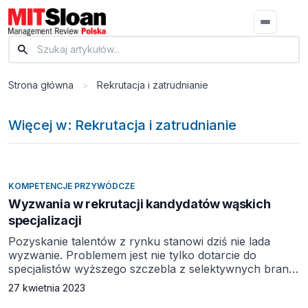
Strona główna
>
Rekrutacja i zatrudnianie
Więcej w: Rekrutacja i zatrudnianie
KOMPETENCJE PRZYWÓDCZE
Wyzwania w rekrutacji kandydatów wąskich
specjalizacji
Pozyskanie talentów z rynku stanowi dziś nie lada
wyzwanie. Problemem jest nie tylko dotarcie do
specjalistów wyższego szczebla z selektywnych branż,
ale również do kandydatów posiadających konkretny
27 kwietnia 2023
fach w ręku. Partnerem materiału jest Grupa Progres.