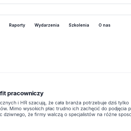
Raporty
Wydarzenia
Szkolenia
O nas
efit pracowniczy
icznych i HR szacują, że cała branża potrzebuje dziś tylko
ków. Mimo wysokich płac trudno ich zachęcić do podjęcia 
 dziwnego, że firmy walczą o specjalistów na różne spos
czeń pozapłacowych kolejne atrakcyjne benefity. Partnere