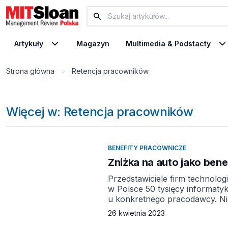
Artykuły
Magazyn
Multimedia & Podstacty
Strona główna
>
Retencja pracowników
Więcej w: Retencja pracowników
BENEFITY PRACOWNICZE
Zniżka na auto jako ben
Przedstawiciele firm technolog
w Polsce 50 tysięcy informaty
u konkretnego pracodawcy. Nic
wprowadzając do oferty świad
26 kwietnia 2023
materiału jest Master Benefit. Samochód służbowy to najlepsza marka na rynku. Nie trzeba