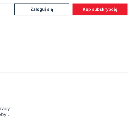
Zaloguj się
Kup subskrypcję
pracy
oby,
m