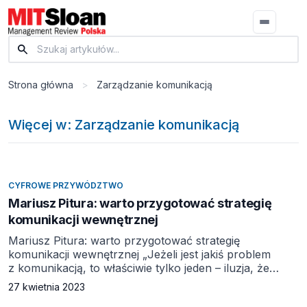
Strona główna
>
Zarządzanie komunikacją
Więcej w: Zarządzanie komunikacją
CYFROWE PRZYWÓDZTWO
Mariusz Pitura: warto przygotować strategię
komunikacji wewnętrznej
Mariusz Pitura: warto przygotować strategię
komunikacji wewnętrznej „Jeżeli jest jakiś problem
z komunikacją, to właściwie tylko jeden – iluzja, że
komunikacja miała miejsce”. Słowa Bernarda Shawa
27 kwietnia 2023
świetnie charakteryzują sposób, w jaki prezes Zawilski