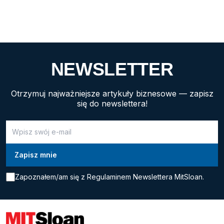
komunikuje się z pracownikami, bo nie komunikuje się
wcale. Chociaż przeniesienie części działalności firmy
z Krakowa do Lublina jest z pewnością przemyślanym
posunięciem, to sposób realizacji sugeruje, że
zapomniano […]
NEWSLETTER
Otrzymuj najważniejsze artykuły biznesowe — zapisz
się do newslettera!
Zapoznałem/am się z
Regulaminem Newslettera MitSloan.