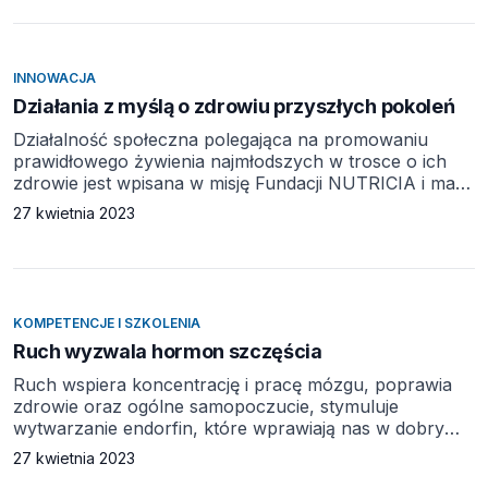
jak o nie dbać, a także o największe mity z nim
związane, które wciąż pokutują w świecie biznesu.
Pandemia koronawirusa przyczyniła się do tego, że
uważniej zaczęliśmy przyglądać się kwestiom […]
INNOWACJA
Działania z myślą o zdrowiu przyszłych pokoleń
Działalność społeczna polegająca na promowaniu
prawidłowego żywienia najmłodszych w trosce o ich
zdrowie jest wpisana w misję Fundacji NUTRICIA i ma
wymiar ogólnokrajowy. O roli działań popularyzujących
27 kwietnia 2023
ideę 1000 pierwszych dni życia, już od poczęcia, wśród
polskiego społeczeństwa i ich długofalowych efektach
mówi kierownik fundacji, Małgorzata Chmielecka.
Partnerem materiału jest Fundacja NUTRICIA. Działania
z myślą o zdrowiu przyszłych pokoleń NUTRICIA
KOMPETENCJE I SZKOLENIA
realizuje misję społeczną na wiele sposobów, m.in. […]
Ruch wyzwala hormon szczęścia
Ruch wspiera koncentrację i pracę mózgu, poprawia
zdrowie oraz ogólne samopoczucie, stymuluje
wytwarzanie endorfin, które wprawiają nas w dobry
nastrój. Badania dowodzą, że szczęśliwi pracownicy są
27 kwietnia 2023
bardziej kreatywni i mają wyższe zarobki. Dlatego