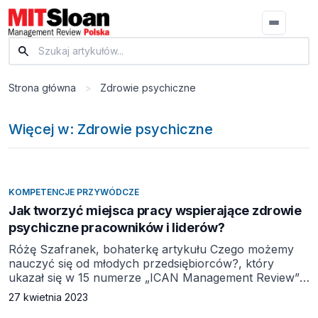
Strona główna
>
Zdrowie psychiczne
Więcej w: Zdrowie psychiczne
KOMPETENCJE PRZYWÓDCZE
Jak tworzyć miejsca pracy wspierające zdrowie
psychiczne pracowników i liderów?
Różę Szafranek, bohaterkę artykułu Czego możemy
nauczyć się od młodych przedsiębiorców?, który
ukazał się w 15 numerze „ICAN Management Review”,
psycholożkę i CEO HR Hints, pytamy o to, jak
27 kwietnia 2023
rozmawiać w miejscu pracy o zdrowiu psychicznym,