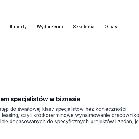
Raporty
Wydarzenia
Szkolenia
O nas
jem specjalistów w biznesie
tęp do światowej klasy specjalistów bez konieczności
dy leasing, czyli krótkoterminowe wynajmowanie pracownik
alnie dopasowanych do specyficznych projektów i zadań, je
eby firm związane z szybkim dostępem do specjalistycznyc
e gig economy, czyli gospodarki współdzielenia, ten model