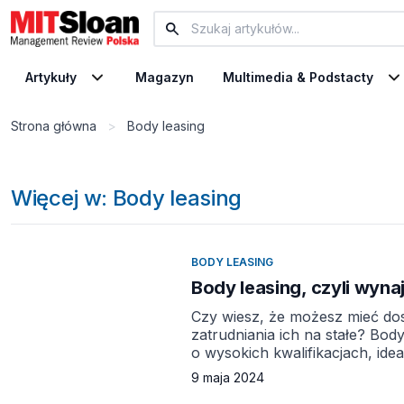
Artykuły
Magazyn
Multimedia & Podstacty
Strona główna
>
Body leasing
Więcej w: Body leasing
BODY LEASING
Body leasing, czyli wyna
Czy wiesz, że możesz mieć dos
zatrudniania ich na stałe? Bo
o wysokich kwalifikacjach, ide
odpowiedzią na rosnące potrz
9 maja 2024
umiejętności. Co więcej, w erz