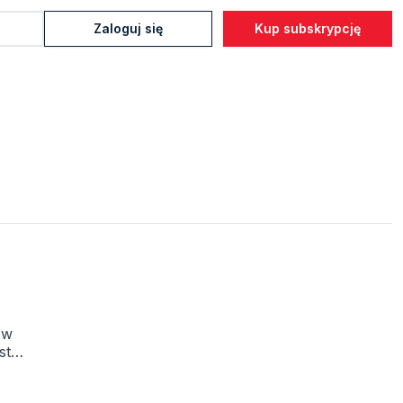
Zaloguj się
Kup subskrypcję
ów
st
h