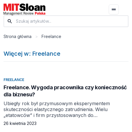
Strona główna
>
Freelance
Więcej w: Freelance
FREELANCE
Freelance. Wygoda pracownika czy konieczność
dla biznesu?
Ubiegły rok był przymusowym eksperymentem
skuteczności elastycznego zatrudnienia. Wielu
„etatowców” i firm przystosowanych do
standardowego funkcjonowania zostało wrzuconych
26 kwietnia 2023
do świata wirtualnego. Na podstawie badań