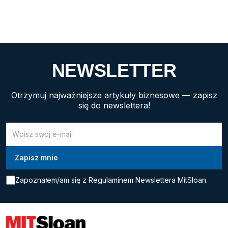
przedstawiamy wady i zalety ery freelancera oczami
pracodawcy i pracownika oraz działania, które można
podjąć, by niezależne funkcjonowanie nie odeszło do
lamusa. Rozwój gig‑economy (rodzaj gospodarki, który
wyróżnia się elastycznym rodzajem zatrudnienia)
i zacierające się […]
NEWSLETTER
Otrzymuj najważniejsze artykuły biznesowe — zapisz
się do newslettera!
Zapoznałem/am się z
Regulaminem Newslettera MitSloan.