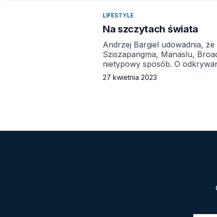
kataklizmem, […]
LIFESTYLE
Na szczytach świata
Andrzej Bargiel udowadnia, że
Sziszapangma, Manaslu, Broad 
nietypowy sposób. O odkrywan
Polski w skialpinizmie rozmaw
27 kwietnia 2023
przygodę ze sportami zimowym
do Beskidu Wyspowego. Zawsz