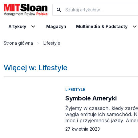
Artykuły
Magazyn
Multimedia & Podstacty
Strona główna
>
Lifestyle
Więcej w: Lifestyle
LIFESTYLE
Symbole Ameryki
Żyjemy w czasach, kiedy zarówn
węgla emituje ich samochód. Na
moc i przyjemność jazdy. Amer
Kiedy obserwuję, jak wylicza 
27 kwietnia 2023
wydechowych, czasami mam oc