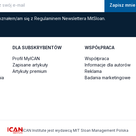
znałem/am się z
Regulaminem Newslettera MitSloan.
DLA SUBSKRYBENTÓW
WSPÓŁPRACA
Profil MyICAN
Współpraca
Zapisane artykuły
Informacje dla autorów
Artykuły premium
Reklama
ia
Badania marketingowe
ICAN Institute jest wydawcą MIT Sloan Management Polska