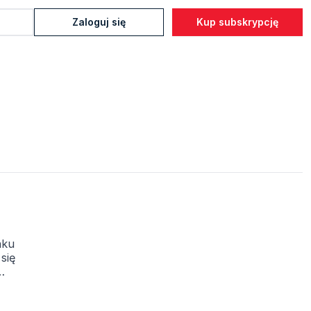
Zaloguj się
Kup subskrypcję
nku
się
 rur