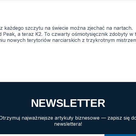
 z każdego szczytu na świecie można zjechać na nartach.
Peak, a teraz K2. To czwarty ośmiotysięcznik zdobyty w 
iu nowych terytoriów narciarskich z trzykrotnym mistrze
iała Joanna SochaIndeks górny 11. Jak zacząłeś swoją
i? Wychowywałem się w małej, górskiej miejscowości nale
e byłem bardzo […]
NEWSLETTER
Otrzymuj najważniejsze artykuły biznesowe — zapisz się d
newslettera!