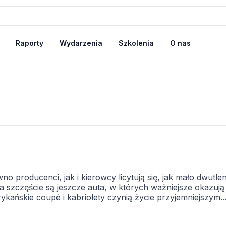
Raporty
Wydarzenia
Szkolenia
O nas
o producenci, jak i kierowcy licytują się, jak mało dwutle
 szczęście są jeszcze auta, w których ważniejsze okazują 
ykańskie coupé i kabriolety czynią życie przyjemniejszym.
się w gramach ilość dwutlenku węgla wydobywającego się z
hotę zbuntować się przeciwko ekologom straszącym