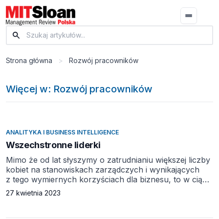
Strona główna
>
Rozwój pracowników
Więcej w: Rozwój pracowników
ANALITYKA I BUSINESS INTELLIGENCE
Wszechstronne liderki
Mimo że od lat słyszymy o zatrudnianiu większej liczby
kobiet na stanowiskach zarządczych i wynikających
z tego wymiernych korzyściach dla biznesu, to w ciągu
ostatnich lat sytuacja prawie się nie zmienia. Na temat
27 kwietnia 2023
dysproporcji płci na najwyższych stanowiskach
organizacyjnych powstała już niezliczona ilość
publikacji, badań i raportów, a mimo to kobiety nadal