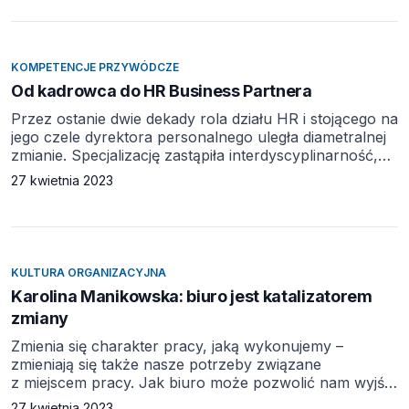
HR‑owego czy biznesowego? Adam Pieńkowski: Better
McDonald’s to wizja, która ma na celu jeszcze większe
otwarcie naszej marki i nas samych – pracowników
i licencjobiorców – na […]
KOMPETENCJE PRZYWÓDCZE
Od kadrowca do HR Business Partnera
Przez ostanie dwie dekady rola działu HR i stojącego na
jego czele dyrektora personalnego uległa diametralnej
zmianie. Specjalizację zastąpiła interdyscyplinarność,
na miejscu funkcji kadrowo‑płacowej pojawiło się
27 kwietnia 2023
stanowisko HR Business Partnera. O przyszłości
działów HR w firmie rozmawiamy z Marzeną
Budziszewską‑Pettyn, HR Manager CEE w DLL Polska.
Jak wyglądała praca w dziale personalnym 20 lat
temu? Marzena Budziszewska‑Pettyn: Wtedy właśnie
KULTURA ORGANIZACYJNA
zaczęłam pracę w HR. To była […]
Karolina Manikowska: biuro jest katalizatorem
zmiany
Zmienia się charakter pracy, jaką wykonujemy –
zmieniają się także nasze potrzeby związane
z miejscem pracy. Jak biuro może pozwolić nam wyjść
im naprzeciw? Choć wiele się w sposobie, w jaki
27 kwietnia 2023