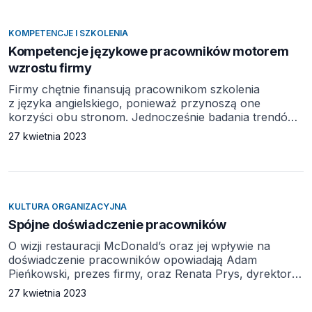
muszą mierzyć się z barierami w drodze na szczyty
organizacji. Potwierdza to […]
KOMPETENCJE I SZKOLENIA
Kompetencje językowe pracowników motorem
wzrostu firmy
Firmy chętnie finansują pracownikom szkolenia
z języka angielskiego, ponieważ przynoszą one
korzyści obu stronom. Jednocześnie badania trendów
HR dowodzą, że tradycyjne formy nauki się nie
27 kwietnia 2023
sprawdzają. Jak organizować wewnętrzne kursy
językowe, aby były one bardziej efektywne i przyjazne
pracownikom? Partenerem materiału jest eTutor.
Według raportu Trendy HR 2019, sporządzonego
przez firmę doradczą Deloitte, uczenie się jest
KULTURA ORGANIZACYJNA
kluczowym aspektem życia […]
Spójne doświadczenie pracowników
O wizji restauracji McDonald’s oraz jej wpływie na
doświadczenie pracowników opowiadają Adam
Pieńkowski, prezes firmy, oraz Renata Prys, dyrektor
HR. Partnerem materiału jest McDonald’s. Co oznacza
27 kwietnia 2023
hasło „Better McDonald’s”? Odnosi się ono do celu