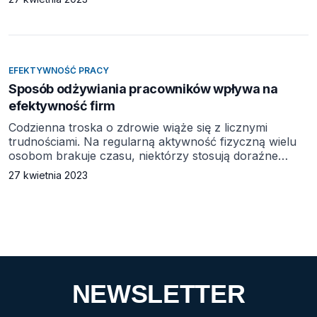
pracujemy, zmieniło, to polskie biura wciąż często
wyglądają jak z poprzedniej epoki. W naszym artykule
„Strefy spotkań – jak usprawnić komunikację”
pisaliśmy, że chociaż styl naszej pracy ulega
znaczącym zmianom, biura […]
EFEKTYWNOŚĆ PRACY
Sposób odżywiania pracowników wpływa na
efektywność firm
Codzienna troska o zdrowie wiąże się z licznymi
trudnościami. Na regularną aktywność fizyczną wielu
osobom brakuje czasu, niektórzy stosują doraźne
diety, a po ich zakończeniu wracają do poprzedniej
27 kwietnia 2023
wagi. Coraz powszechniejsze stają się choroby
spowodowane złym odżywianiem – to wyzwanie,
któremu biznes będzie musiał wkrótce stawić czoła.
Partnerem materiału jest Dailyfruits. Na początku
ubiegłego roku ZUS podliczył wszystkie dni, które […]
NEWSLETTER