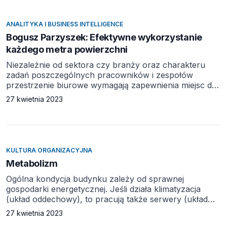
na znaczeniu, po rosnące zainteresowanie się
środowisk akademickich tym tematem, staje się
ANALITYKA I BUSINESS INTELLIGENCE
oczywiste, […]
Bogusz Parzyszek: Efektywne wykorzystanie
każdego metra powierzchni
Niezależnie od sektora czy branży oraz charakteru
zadań poszczególnych pracowników i zespołów
przestrzenie biurowe wymagają zapewnienia miejsc do
pracy indywidualnej, jak i grupowej (na przykład
27 kwietnia 2023
w zespołach zadaniowych) oraz sal przeznaczonych
do narad i konferencji. latach 2012–2014 dokonaliśmy
badań środowiska pracy i jej charakteru w przeszło 70
centralach największych firm w Polsce, Szwecji
i Finlandii. Zbadaliśmy kilka sektorów: finansowy,
KULTURA ORGANIZACYJNA
FMCG, energetyczny, IT, mediowy i konsultingowy. […]
Metabolizm
Ogólna kondycja budynku zależy od sprawnej
gospodarki energetycznej. Jeśli działa klimatyzacja
(układ oddechowy), to pracują także serwery (układ
krwionośny). Gdyby jednak system nerwowy (subtelna
27 kwietnia 2023
sieć relacji personalnych i przestrzennych w firmie) nie