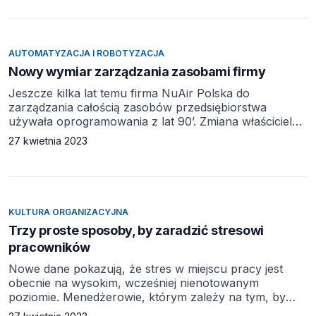
chińską korporację z sektora przemysłu stoczniowego,
Chongqing Qianwei Science & Technology Group
z siedzibą w Chongqing, do korekty strategii. Przez lata
korporacja skupiała uwagę na dywersyfikacji linii
AUTOMATYZACJA I ROBOTYZACJA
produktów i na […]
Nowy wymiar zarządzania zasobami firmy
Jeszcze kilka lat temu firma NuAir Polska do
zarządzania całością zasobów przedsiębiorstwa
używała oprogramowania z lat 90’. Zmiana właściciela
oraz oczekiwania zewnętrznych partnerów firmy
27 kwietnia 2023
sprawiły, że konieczne stało się unowocześnienie tego
systemu. O tym, jakie korzyści przyniosła firmie
implementacja oprogramowania Sage X3 firmy Sage
rozmawiają z nami Paweł Stankiewicz, główny
księgowy w firmie NuAir Polska Spółka z o.o. oraz
KULTURA ORGANIZACYJNA
Piotr Ciski […]
Trzy proste sposoby, by zaradzić stresowi
pracowników
Nowe dane pokazują, że stres w miejscu pracy jest
obecnie na wysokim, wcześniej nienotowanym
poziomie. Menedżerowie, którym zależy na tym, by
wspierać swoich pracowników, mogą podjąć pewne