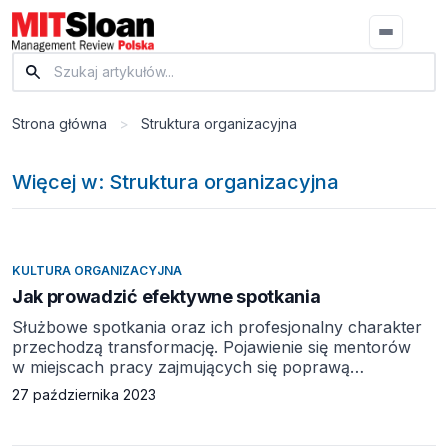
Strona główna
>
Struktura organizacyjna
Więcej w: Struktura organizacyjna
KULTURA ORGANIZACYJNA
Jak prowadzić efektywne spotkania
Służbowe spotkania oraz ich profesjonalny charakter
przechodzą transformację. Pojawienie się mentorów
w miejscach pracy zajmujących się poprawą
efektywności spotkań świadczy o tym, że mamy do
27 października 2023
czynienia ze zmianą paradygmatu w kulturze
organizacyjnej. Od chwili powstania funkcji takich jak
badacze interakcji czy lekarzy interakcji, którzy zyskują