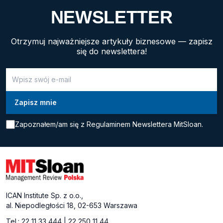
NEWSLETTER
Otrzymuj najważniejsze artykuły biznesowe — zapisz
się do newslettera!
Zapoznałem/am się z
Regulaminem Newslettera MitSloan.
ICAN Institute Sp. z o.o.,
al. Niepodległości 18, 02-653 Warszawa
Tel.:
22 11 33 444
|
22 250 11 44