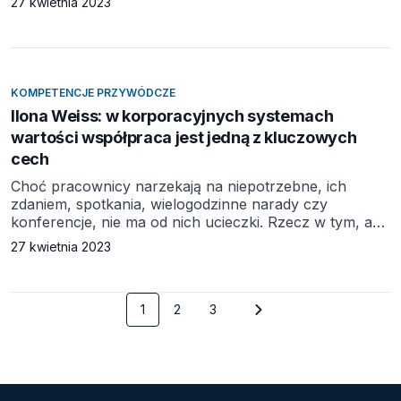
27 kwietnia 2023
powinny bowiem spełniać kilka warunków – przede
wszystkim muszą przyciągać do firm i zatrzymywać
takich menedżerów, którzy skutecznie zadbają
o sukces inwestycji akcjonariuszy. Pakiety
wynagrodzeń kadr kierowniczych powoli, ale w sposób
KOMPETENCJE PRZYWÓDCZE
widoczny się zmieniają. […]
Ilona Weiss: w korporacyjnych systemach
wartości współpraca jest jedną z kluczowych
cech
Choć pracownicy narzekają na niepotrzebne, ich
zdaniem, spotkania, wielogodzinne narady czy
konferencje, nie ma od nich ucieczki. Rzecz w tym, aby
przekładały się na efekty w postaci wydajniejszej
27 kwietnia 2023
współpracy i realizacji ogólnofirmowych celów. Inaczej
będą stratą czasu. W ciągu ostatnich 15 lat
przedsiębiorstwa na całym świecie doświadczają coraz
1
2
3
bardziej wzmożonej współpracy międzyfunkcyjnej.
Chcąc realizować firmowe cele, burzono utworzone
wcześniej silosowe […]