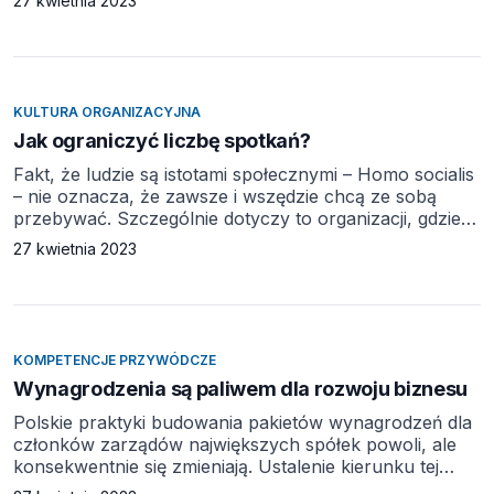
27 kwietnia 2023
działania, by ów poziom stresu obniżyć. W ostatnich
latach liderzy biznesu stają się coraz bardziej świadomi
tego, jak wielki wpływ na pracowników ma stres.
W jednym z ostatnich badań prawie trzy czwarte (73%)
[…]
KULTURA ORGANIZACYJNA
Jak ograniczyć liczbę spotkań?
Fakt, że ludzie są istotami społecznymi – Homo socialis
– nie oznacza, że zawsze i wszędzie chcą ze sobą
przebywać. Szczególnie dotyczy to organizacji, gdzie
spotkania stały się tak liczne, że pojawiły się wezwania
27 kwietnia 2023
do zatrzymania tego „szaleństwa zebrań”. Dane
pokazują, że 71% liderów uważa, iż różnego rodzaju
narady, zebrania i konferencje są nieefektywne. Tego
samego zdania jest […]
KOMPETENCJE PRZYWÓDCZE
Wynagrodzenia są paliwem dla rozwoju biznesu
Polskie praktyki budowania pakietów wynagrodzeń dla
członków zarządów największych spółek powoli, ale
konsekwentnie się zmieniają. Ustalenie kierunku tej
ewolucji nie jest jednak sprawą prostą. Wynagrodzenia