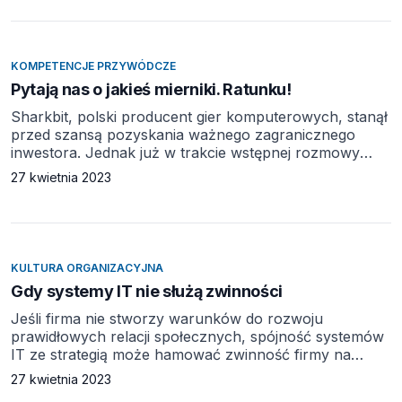
funkcjonował dobrze, informacje docierające do
pracowników mogłyby okazać się bezużyteczne. Ten
łańcuch zależności to właśnie metabolizm, a osoba
odpowiedzialna za jego funkcjonowanie to facility
KOMPETENCJE PRZYWÓDCZE
manager. Najczęściej uważa […]
Pytają nas o jakieś mierniki. Ratunku!
Sharkbit, polski producent gier komputerowych, stanął
przed szansą pozyskania ważnego zagranicznego
inwestora. Jednak już w trakcie wstępnej rozmowy
z potencjalnym partnerem menedżerowie firmy zdali
27 kwietnia 2023
sobie sprawę, że nie tylko nie mają jasnej strategii
rozwoju biznesu, ale na dodatek nie potrafią mierzyć
efektywności swojej firmy. Prezes firmy Sharkbit
Krzysztof Bilnik siedział przy jednym z firmowych
stanowisk i z pasją pokonywał kolejny etap […]
KULTURA ORGANIZACYJNA
Gdy systemy IT nie służą zwinności
Jeśli firma nie stworzy warunków do rozwoju
prawidłowych relacji społecznych, spójność systemów
IT ze strategią może hamować zwinność firmy na
dynamicznych rynkach. Presja cenowa w następstwie
27 kwietnia 2023
globalnego kryzysu finansowego 2008 roku zmusiła