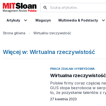
Artykuły
Magazyn
Multimedia & Podstacty
Strona główna
>
Wirtualna rzeczywistość
Więcej w: Wirtualna rzeczywistość
PRACA ZDALNA I HYBRYDOWA
Wirtualna rzeczywistoś
Polskie firmy coraz częściej 
GUS stopa bezrobocia w sierpn
to, że pozyskanie talentów z 
Dlatego dla reputacji firmy t
27 kwietnia 2023
za pomocą VR. Pracownicy pos