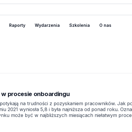
Raporty
Wydarzenia
Szkolenia
O nas
ć w procesie onboardingu
napotykają na trudności z pozyskaniem pracowników. Jak p
iu 2021 wyniosła 5,8 i była najniższa od ponad roku. Ozn
rynku może być w najbliższych miesiącach niełatwym proc
ak ważny jest dobrze przeprowadzony onboarding. Na przyk
zukują nowych miejsc zatrudnienia, przede […]