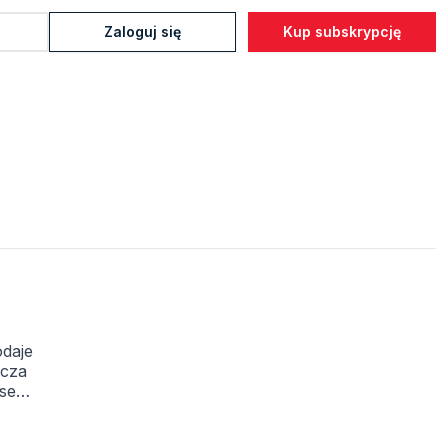
Zaloguj się
Kup subskrypcję
odaje
acza
esem.
ład